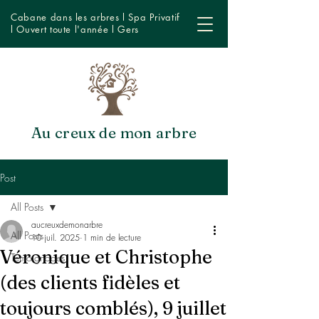
Cabane dans les arbres l Spa Privatif
l Ouvert toute l'année l Gers
Au creux de mon arbre
Post
All Posts
aucreuxdemonarbre
All Posts
10 juil. 2025
1 min de lecture
Véronique et Christophe
Témoignages
(des clients fidèles et
toujours comblés), 9 juillet