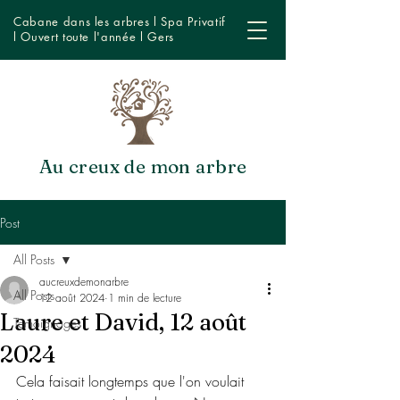
Cabane dans les arbres l Spa Privatif
l Ouvert toute l'année l Gers
Au creux de mon arbre
Post
All Posts
aucreuxdemonarbre
All Posts
12 août 2024
1 min de lecture
Laure et David, 12 août
Témoignages
2024
Cela faisait longtemps que l'on voulait 