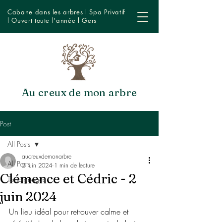
Cabane dans les arbres l Spa Privatif
l Ouvert toute l'année l Gers
Au creux de mon arbre
Post
All Posts
aucreuxdemonarbre
All Posts
2 juin 2024
1 min de lecture
Clémence et Cédric - 2
Témoignages
juin 2024
Un lieu idéal pour retrouver calme et 